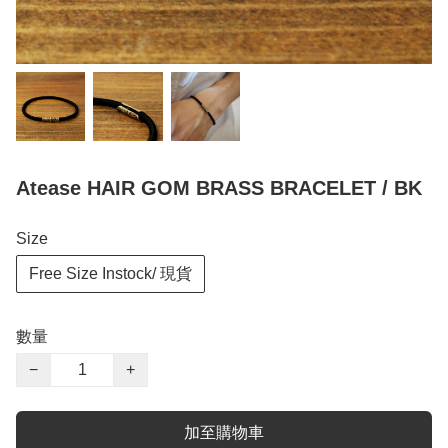
Atease HAIR GOM BRASS BRACELET / BK
Size
Free Size Instock/ 現貨
數量
−
+
加至購物車