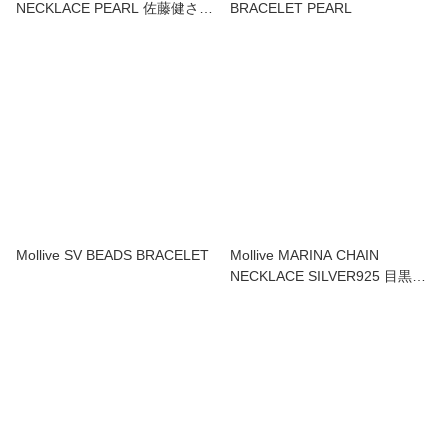
NECKLACE PEARL 佐藤健さん
BRACELET PEARL
着用
Mollive SV BEADS BRACELET
Mollive MARINA CHAIN
NECKLACE SILVER925 目黒蓮
さん着用