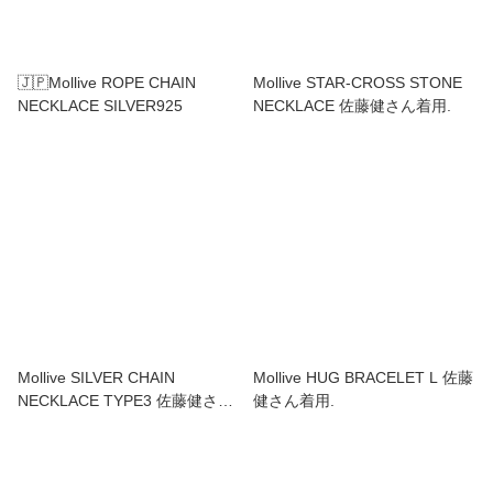
🇯🇵Mollive ROPE CHAIN
Mollive STAR-CROSS STONE
NECKLACE SILVER925
NECKLACE 佐藤健さん着用.
Mollive SILVER CHAIN
Mollive HUG BRACELET L 佐藤
NECKLACE TYPE3 佐藤健さん
健さん着用.
着用