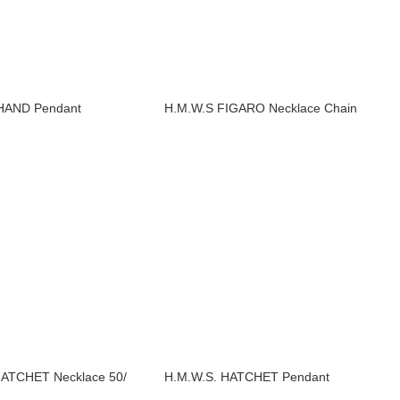
 HAND Pendant
H.M.W.S FIGARO Necklace Chain
ATCHET Necklace 50/
H.M.W.S. HATCHET Pendant