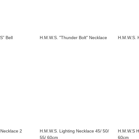
” Bell
H.M.W.S. "Thunder Bolt" Necklace
H.M.W.S.
 Necklace 2
H.M.W.S. Lighting Necklace 45/ 50/
H.M.W.S H
55/ 60cm
60cm