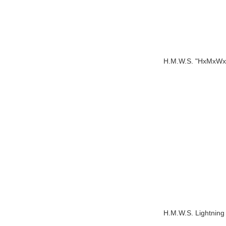
H.M.W.S. "HxMxWxS
H.M.W.S. Lightning