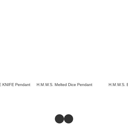
 KNIFE Pendant
H.M.W.S. Melted Dice Pendant
H.M.W.S. 