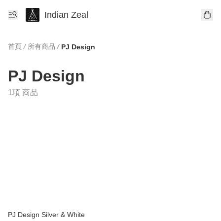
Indian Zeal
首頁
/
所有商品
/
PJ Design
PJ Design
1項 商品
PJ Design Silver & White