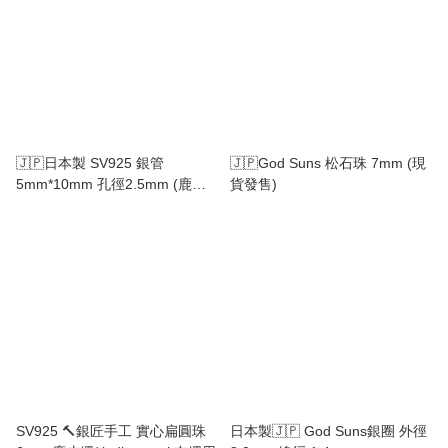
🇯🇵日本製 SV925 銀管
🇯🇵God Suns 松石珠 7mm (現
5mm*10mm 孔徑2.5mm (鹿皮
貨發售)
繩用)
SV925 🔨銀匠手工 實心扁圓珠
日本製🇯🇵 God Suns銀圈 外徑