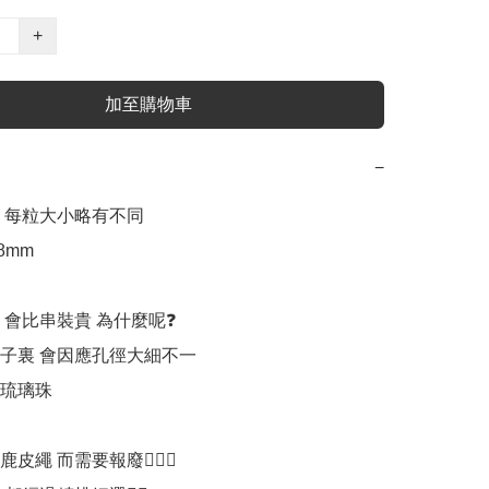
+
加至購物車
−
 每粒大小略有不同

8mm 

 會比串裝貴 為什麼呢❓

子裏 會因應孔徑大細不一

琉璃珠

繩 而需要報廢🤦🏻‍♂️
