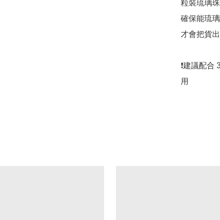
粒裝琉璃珠 都
確保能琉璃珠
才會把貨出
❗️建議配合 3