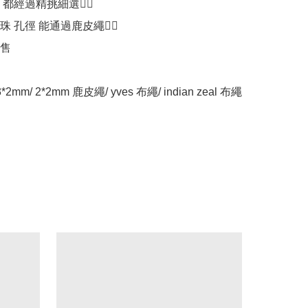
經過精挑細選🕵️‍♂️

 孔徑 能通過鹿皮繩👌🏻

售

*2mm/ 2*2mm 鹿皮繩/ yves 布繩/ indian zeal 布繩