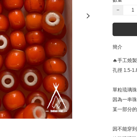
−
簡介
🔥手工燒製
孔徑 1.5-1.
單粒琉璃珠
因為一串珠
某一部分的
因不能穿到鹿皮