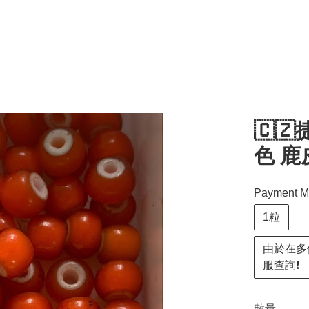
🇨
色 鹿
Payment M
1粒
由於在多
服查詢❗️
數量