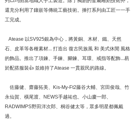
列💥均由當地職人手工製造。除了獨創的金屬雕刻技術外，
還充分利用了鑲嵌等傳統工藝技術。捶打系列由工匠一一手
工完成。

   Atease 以SV925銀為中心，將黃銅、木材、鐵、天然
石、皮革等各種素材... 打造出 復古民族風 和 美式休閒 風格
的飾品。推出了項鍊、手鍊、腳鍊、耳環、戒指等配飾...易
於配搭服裝👍 並維持了Atease 一貫親民的路線。

    佐藤健、齋藤拓美、Kis-My-Ft2藤谷大輔、宮田俊哉、竹
永仙賀、橫尾渡、NEWS手越祐也、小山慶一郎、
RADWIMPS野田洋次郎、桐谷健太等，眾多明星都佩戴
過。