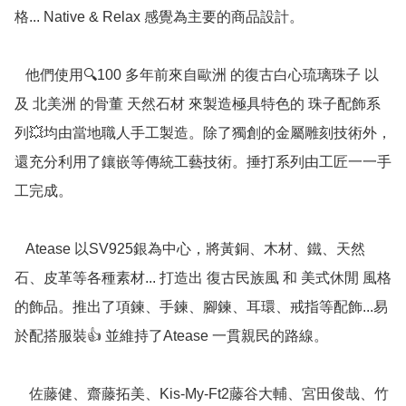
格... Native & Relax 感覺為主要的商品設計。

   他們使用🔍100 多年前來自歐洲 的復古白心琉璃珠子 以
及 北美洲 的骨董 天然石材 來製造極具特色的 珠子配飾系
列💥均由當地職人手工製造。除了獨創的金屬雕刻技術外，
還充分利用了鑲嵌等傳統工藝技術。捶打系列由工匠一一手
工完成。

   Atease 以SV925銀為中心，將黃銅、木材、鐵、天然
石、皮革等各種素材... 打造出 復古民族風 和 美式休閒 風格
的飾品。推出了項鍊、手鍊、腳鍊、耳環、戒指等配飾...易
於配搭服裝👍 並維持了Atease 一貫親民的路線。

    佐藤健、齋藤拓美、Kis-My-Ft2藤谷大輔、宮田俊哉、竹