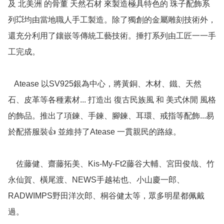
及 北美洲 的骨董 天然石材 來製造極具特色的 珠子配飾系
列💥均由當地職人手工製造。除了獨創的金屬雕刻技術外，
還充分利用了鑲嵌等傳統工藝技術。捶打系列由工匠一一手
工完成。

   Atease 以SV925銀為中心，將黃銅、木材、鐵、天然
石、皮革等各種素材... 打造出 復古民族風 和 美式休閒 風格
的飾品。推出了項鍊、手鍊、腳鍊、耳環、戒指等配飾...易
於配搭服裝👍 並維持了Atease 一貫親民的路線。

    佐藤健、齋藤拓美、Kis-My-Ft2藤谷大輔、宮田俊哉、竹
永仙賀、橫尾渡、NEWS手越祐也、小山慶一郎、
RADWIMPS野田洋次郎、桐谷健太等，眾多明星都佩戴
過。