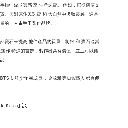
事物中汲取靈感 來 生產珠寶。 例如，它從嬉皮文
寶、美洲原住民珠寶 和 大自然中汲取靈感。這是
的一人👤手工製作品牌。   

然寶石來提高 他們產品的質量，將銀 和 寶石適當
來製作 特殊的首飾，製作出具有價值，並且可以佩
   

. BTS 防彈少年團成員 ，金泫雅等知名藝人 都有佩
In Korea🇰🇷