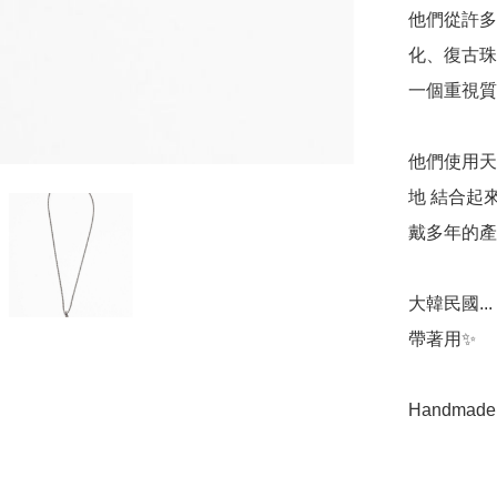
他們從許多
化、復古珠
一個重視質量
他們使用天
地 結合起
戴多年的產品。
大韓民國..
帶著用✨   

Handmade 