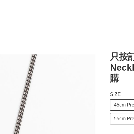
只按訂
Neckl
購
SIZE
45cm Pre
55cm Pre