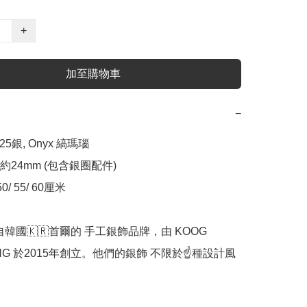
+
加至購物車
−
5銀, Onyx 縞瑪瑙

24mm (包含銀圈配件)

/ 55/ 60厘米

 來自韓國🇰🇷首爾的 手工銀飾品牌，由 KOOG 
ANG 於2015年創立。他們的銀飾 不限於☝️種設計風