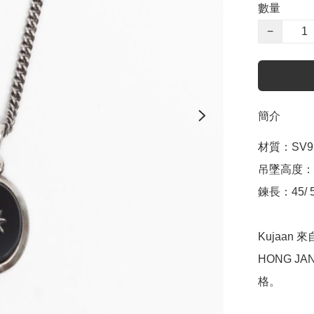
數量
−
簡介
材質：SV92
吊墜高度：約
鍊長：45/ 50
Kujaan
HONG J
格。   
