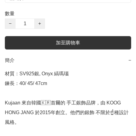
數量
−
+
加至購物車
簡介
−
材質：SV925銀, Onyx 縞瑪瑙

鍊長：40/ 45/ 47cm

Kujaan 來自韓國🇰🇷首爾的 手工銀飾品牌，由 KOOG 
HONG JANG 於2015年創立。他們的銀飾 不限於☝️種設計
風格。   
