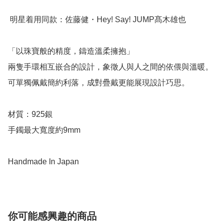
 明星着用同款：佐藤健・Hey! Say! JUMP髙木雄也 

「以珠寶般的精度，鑄造溫柔擁抱」 

兩隻手環相互嵌合的設計，象徵人與人之間的依偎與溫暖。 

可單獨佩戴簡約利落，成對疊戴更能展現設計巧思。 

材質：925銀

手鐲最大寬度約9mm

Handmade In Japan
你可能感興趣的商品